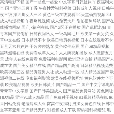
高清电影下载
国产一起色一起爱
中文字幕日韩丝袜
午夜福利大
全
国产亚洲五月丁香
午夜性爱福利视频
日韩成年人视频
日韩午
夜三级
操四川女人三区
黄色三级在线观看
91天堂偷拍视频
3d
成人动漫视频
午夜爆乳视频
成人免费大片
偷拍福利导航
国产在
线播放网站
国产jk福利在线
国产2区正在播放
国产乱肥老妇
青
青草国产视偷拍
日韩夜间私人
一级岛国毛片
欧美第一页另类
久
草中文在线
日本精品不卡
欧美日韩另类视频
日本在线观看不卡
五月天六月婷婷
干超碰碰熟女
黄色软件麻豆
国产69精品视频
黑料超碰在线
免费看成年人大片
人人爽视频播放
成人激情五月
天
成年人在线免费看
免费福利电影网
欧洲亚洲自拍
精品国产人
成在线
国产美女精品在线
国产精品国产高清
日韩精品视频免费
欧美视频三区
精品资源男人社
成人动漫一区
成人精品区国产
欧
洲视频二在线
宅狼福利影院
欧美在线视频网址
黄色软件大全下
载
欧美精品视屏
欧美日韩黄片
国产精品一二
国产中文字幕电影
青青草中文字幕
国产日韩美国成人
国产精品免费网站
黄色网址
HD精品
亚洲91成人精品
国产免费种子视频
91视频精品在线
麻
豆网站免费
老湿院成人亚
窝窉午夜福利
男操女黄色在线
日韩中
文字幕亚州
国产精品无码
91视频成人下载
蜜桃福利视频51
毛