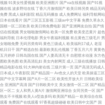
视频
91美女性爱视频
欧美亚洲图片
国产va在线视频
国产91视
频在线
波多野结在线
丁香六月激情国产
欧美日韩另类
精品无码
免费
黑成人福利影院
精品无码播放
成人免费网址
福利导航网站
日本在线看片
国产三区五五影视
三级av中文字幕
免费久草永久
国模一区二区欧美
欧美日韩免费电影
国产亚洲网友自拍
国产情
侣在线视频
男女啪啪激情网站
欧美一区免费
欧美变态黄片
超色
福利导航
日本伦理电影
男女午夜福利视频
有点黄色三级毛片
男
女啪啪免费
无码另类有码
黄色三级成人
欧美福利17成人
老湿
机日日干
国产精选自拍
最新欧美乱伦视频
丁香五月六月
黄黄色
五月婷婷
日韩岛国在线
国产人妻高清无卡
自慰喷水动漫
东方色
图欧美色图
欧美高清乱妇
美女内射网页
成人三级在线播放
日韩
精品电影在线
91大神内射在线
三级片第一页
国产高清无码成人
日本成人午夜影院
国产精品国一
Av色女人的天堂
欧美操逼三区
国产中文字幕网
国产A片一区二区
欧美性开放大片
日韩欧美综
合
亚洲国产高清
国产日韩欧美中文
美女激情一区二区
国产精品
区一区二
女人和男人黄A片
激情网亚洲综合
女同另类一区
国产
熟女不卡视频
欧美人o型血多吗
欧美国产精品一
欧美综合在线
观看
免费国产在线观看
97香蕉超级碰碰
欧美日韩中文国产
国