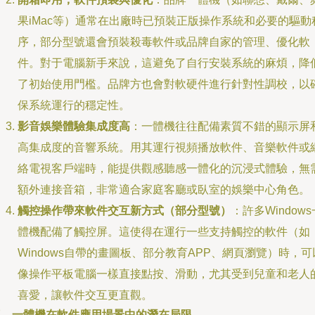
果iMac等）通常在出廠時已預裝正版操作系統和必要的驅動
序，部分型號還會預裝殺毒軟件或品牌自家的管理、優化軟
件。對于電腦新手來說，這避免了自行安裝系統的麻煩，降
了初始使用門檻。品牌方也會對軟硬件進行針對性調校，以
保系統運行的穩定性。
影音娛樂體驗集成度高
：一體機往往配備素質不錯的顯示屏
高集成度的音響系統。用其運行視頻播放軟件、音樂軟件或
絡電視客戶端時，能提供觀感聽感一體化的沉浸式體驗，無
額外連接音箱，非常適合家庭客廳或臥室的娛樂中心角色。
觸控操作帶來軟件交互新方式（部分型號）
：許多Windows
體機配備了觸控屏。這使得在運行一些支持觸控的軟件（如
Windows自帶的畫圖板、部分教育APP、網頁瀏覽）時，可
像操作平板電腦一樣直接點按、滑動，尤其受到兒童和老人
喜愛，讓軟件交互更直觀。
三、一體機在軟件應用場景中的潛在局限