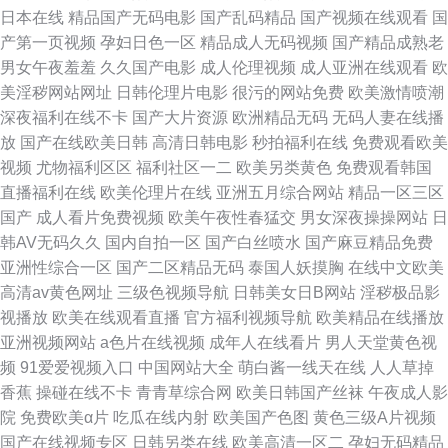
日本在线
精品国产无码电影
国产乱码精品
国产视频在线观看
国
产第一页视频
孕妇日色一区
精品成人无码视频
国产精品成熟老
男女午夜羞羞
久久国产电影
成人伦理视频
成人亚洲在线观看
欧
美淫秽网站网址
日韩伦理片电影
很污的网站免费
欧美激情喷潮
深夜福利在线不卡
国产大片资源
欧洲精品无码
无码人妻在线播
放
国产在线欧美日韩
高清日韩电影
秒拍福利在线
免费观看欧美
视频
尤物福利区区
福利社区一二
欧美另类黄色
免费观看韩国
直播福利在线
欧美伦理片在线
亚洲五月综合网站
精品一区三区
国产
成人看片免费视频
欧美午夜性春猛交
男女深夜操操网站
日
韩AV无码久久
国内自拍一区
国产白丝喷水
国产麻豆精品免费
亚洲性综合一区
国产二区精品无码
泰国人妖摸胸
在线中文欧美
高清av黄色网址
三级色视频导航
日韩美女日B网站
淫秽极品影
视播放
欧美在线观看直播
官方福利视频导航
欧美精品在线播放
亚洲视频网站
a色片在线视频
成年人在线看片
男人天堂黄色视
频
91爱爱视频入口
中国网站大全
萌白酱一线天在线
人人草掉
香蕉
操碰在线不卡
青青草综合网
欧美日韩国产丝袜
午夜成人影
院
免费欧美α片
吃瓜在线内射
欧美国产色图
黄色三级A片视频
国产在线视频专区
日韩另类在线
欧美高清一区二
孕妇无码精品