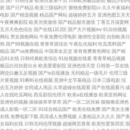
页
国产日韩性爱
欧美性爱第十页
日韩欧美极品影院
极品少妇内
射
国产日产精品
欧美三级福利片
蜜桃免费影院cc
久久午夜福利
欧美日韩亚 伊人麻屄 伊人久久亚洲精品 少妇一二区精品 久久超碰在线公开
电影
国产精选视频
精品国产网站
超碰婷婷五月
亚洲色图五月天
午夜爽爽影院
欧美另类激情
国产精品都市激情
丁香五月深爱网
AV福利姬导航入口 免费在线观看网址 熟女视频网站 九一资料库在线观看 91
五月天色色综合
国产在线1区2区
国产大片视频mv
91自拍视频
网站
男女插炮网站
午夜免费伦理电影
激情性交影院
自拍欧美日
颜色官网 欧美综合久久久久 亚欧韩性爱一区 蜜乳传媒在线观看入口 成人精
韩
国产99视频在线
青青草原综合
午夜乱伦福利
吃瓜黑料国产
精品
国产va免费精品
中国美女足交
谁有免费黄色网址
国产精
品在线观看 日韩欧美中文在线 性交美女 久久一本高清 www日本黄色 天天色
品91在线
日韩经典欧美综合
91短视频在线看
青青草精品视频
极品白丝自慰出水
欧美爱爱影院
亚洲色情天堂
日韩第一页在线
影 尤物视频黄片91黑料 欧美zuoai 抖阴在线免费 午夜精品久久久久蜜桃 伊
脚交白嫩玉足视频
国产ts在线播放
无码精品一级毛片
伦理三级
片黄视频
91蝌蚪在线视频
亚洲中文字幕精品
日本三级电影
综
人院入口一二三 欧美AA视频 囯产一区二区三区无码 男人深夜看的视频网站
合五月婷婷
女同成人用品
久草超碰在线观看
国产在线观看污
成
人在线吃瓜网站
西瓜影院伦理片
欧美a在线播放
欧美亚韩网址
青草视频在线 极品在线视频 91小视频黄 精品久久黑料 三级影院 精品少妇白
亚洲色码视频
操操操草草草草
国产一区二区丝袜
狠狠撸亚洲色
成人影视一区二区
91综合精品国产
欧美在线免费
国产美女主播
虎导航 91性网站 九九热这里只有精品6 午夜福利老湿机视频 蜜桃视频
在线
免费电影下载
高清成人免费视频
人妻精品久久久久
国产美
女福利在线
日韩无码伦理视频
超碰网页香蕉
欧美性爱第四页
国
qqcom 成人亚洲91啪啪 天堂视频在线观看免费 中文日韩无码网址 欧美人与