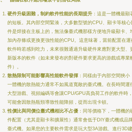
硬件升級困難，制約軟件性能的長期提升
：這是一體機最顯
的短板。其內部空間緊湊，大多數型號的CPU、顯卡等核心
件是焊接在主板上的，無法像臺式機那樣方便地升級顯卡、
加內存條或更換更強性能的CPU。這意味著，當前配置在運
軟件時若感到吃力，未來很難通過升級硬件來應對更大型、
新版本的軟件（如未來發布的對硬件要求更高的游戲或專業
件）。
散熱限制可能影響高性能軟件發揮
：同樣由于內部空間狹小
一體機的散熱能力通常不如風道寬敞的臺式機。在長時間運
大型游戲、視頻編碼等會讓CPU/GPU高負荷工作的軟件時
可能會因散熱瓶頸導致性能降頻，從而出現卡頓。
性價比與同價位臺式機相比不占優
：同等價格下，一體機的
件配置（尤其是顯卡和擴展性）通常會低于DIY臺式機或品
臺式機。如果您的主要軟件需求是玩大型3A游戲、進行3D