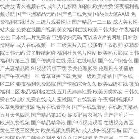
线播放
青久视频在线
成年人电影网
加勒比欧美性爱
深夜福利视
91青青操 www91高清 青青草久久色网 久久aaaaaa www成人免费大全 69
频导航
国产亚洲精品无码
国产色三线免费
国内操大笔AA级
免
费福利在线播放
三级片观看网址
国产精品一二三四
成人美女网
韩黄色6 你情我爱人人妻人人操 日韩亚洲欧 国产自产第6页 AV尤物 久久色
站大全
免费在线国产视频
美女福利在线
欧美日韩大陆
午夜福利
色色
日本经典片免费看
亚洲孕妇无码
可以看A片的网址
日韩激
国产 日韩欧美亚洲 久久嫩草成人 国产九九久久精品 国产视频免费看 成人羞
情网站
成人在线视频一区
三级黄片入口
波多野吉衣教师
妖精影
院日韩无码
波多野结超碰
福利社黄色片网站
欧美熟女影院
日韩
羞电影 91大全在线观看免费 99久青热水 丝袜国产一区二区三区免费 欧韩一
福利片第三页
国产传媒撸在线
最新在线电影
国产色产综合色
国
产夫妻精品网
91视频污版下载
欧美伦理影院
伦理剧在线播放
本道在线观看视频免费观看 国产丰满精品欧美在线 精东伦理视频 91看片免
国产午夜福利一区
青草直播下载
免费一级欧美精品
国产在线一
区二区
狼友福利免费影院
国产偷窥综合久久
欧美四级在线
微拍
费看 超碰97人人爱 日韩国产一区 精东无码AV 91密桃视 91中日在线 欧欧美
福利二区
极品福利姬在线
五月天婷婷性爱
欧美另类熟女
日韩免
费在线电影
免费在线成人
蜜桃国产在线观看
午夜福利视频92
综合 久草动态久草久久九孔 国产精品久久伊人 91在线久久酒店 欧美色视频
久草免费新资源
毛片在线看平台
国产在线观看的
在线欧美精品
五月天色四虎
国产精品第10页
波多野吉衣网站
国产福利片一
综合网 伊人久久国产网 亚洲蜜桃网 欧美69人人精品 国产视频在线看 成人无
欧洲免费视频
国产精品精华液
国产91视频观看
在线视频四区
黄色三级三区美女
欧美视频免费网站
成人少妇视频导航
国产在
码免费看 91n网站免费进入 在线亚洲黄色网址 屁屁影院备用入口 免费抖阴
线影院
欧美日韩性交别类
91久久国产视频
欧美精品一二三
香