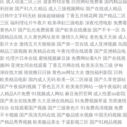
区
成人动漫二区三区
波多野结全集
白丝网站免费看
国内精品福
利丝袜
国产91久久精品
成人三级视频网站
国产在线成人精品
线大 天堂AV岛国 欧美不卡第页 狠狠干在线 91网站频 欧美亚洲福利视频网
日韩中文字码无砖
操操超碰碰碰
丁香五月桃花网
国产精品二区
三区
福利理论片午夜片
欧美孕妇三级电影
深夜伦理电影
免费看
站 亚洲伊人色宗网 欧美三区综合 国产情侣AV 91拉拉 九九色九只有精在线
黄色A片
国产乱伦免费观看
国产欧美在线播放
国产不卡一区
岛
国精品在线
久久黄色网址发布
激情久久网址
老色鬼天天操
成人
观看 香蕉久久人人草在线 女优后入 国产精品自产拍在线… 91色不卡一区二
影片大全
激情五月天狠狠操
国产第一页在线
成人亚洲视频
岛国
精品三级视频
欧美精品在线
午夜伦理在线观看
国产亚洲精品电
区 久久久久久青草热国产 午夜aA 蜜桃网亚洲龙 韩国欧美日本国产
影
伦理片日本在线
蜜桃视频麻豆操
免费网站看A片
国产在线视
频99
亚洲女同在线观看
丁香五月网在线
欧美东京热三级
伊甸
湖在线大猫
很很撸日日操
黄色av网址大全
微拍福利影院
日韩
欧美精品电影
国内成人无码
欧美一区二区操逼
国产久草资源站
国产午夜福利视频
丁香色五月天
欧美肏屄网站
一级午夜福利
成
人精品A片免费
91视频成人网站
麻豆肏屄官网
成人性爱aa影院
国产美女在线免费
久久亚洲在线精品
91免费视频草逼
另类激情
综合
在线观看国产视频
国产三级黄色片
91免费高清视频
免费
不卡视频
国产高清无码在线
国产极品喷水视频
中国无码视频
国
产精品秀秀视频
欧美极品美女
干逼影视三区
国产91精品视频