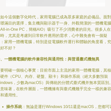
在如今這個數字化時代，家用電腦已成為眾多家庭的必備品。面
琳瑯滿目的選擇，集主機與顯示器于一身、外觀簡潔的一體機電
All-in-One PC，簡稱AIO）吸引了不少消費者的目光。很多人
購時，尤其是考慮到日常軟件應用的需求，心中難免會有一個疑
問：家用一體機電腦，特別是從電腦軟件運行和體驗的角度看，
竟好不好？
一、一體機電腦的軟件兼容性與通用性：與普通臺式機無異
需要明確一個核心事實：目前市面上主流的家用一體機電腦，其
心硬件（CPU、內存、硬盤、顯卡）和操作系統（絕大多數預裝
indows，少數為macOS）與傳統的分體式臺式機并無本質區別
這意味著，在軟件層面，一體機擁有與臺式機幾乎完全一樣的兼
性和通用性。
操作系統
：無論是運行Windows 10/11還是macOS，您都可