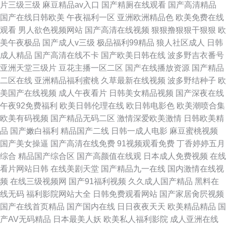
片三级三级
麻豆精品av入口
国产精厕在线观看
国产高清精品
国产在线日韩欧美
午夜福利一区
亚洲欧洲精品色
欧美免费在线
观看
男人欲色视频网站
国产高清在线视频
狠狠撸狠狠干狠狠
欧
美午夜极品
国产成人v三级
极品福利99精品
狼人社区成人
日韩
成人精品
国产高清在线不卡
国产欧美日韩在线
波多野吉衣番号
亚洲天堂三级片
豆花主播一区二区
国产在线播放资源
国产精品
二区在线
亚洲精品福利蜜桃
久草最新在线视频
波多野结种子
欧
美国产在线视频
成人午夜看片
日韩美女精品视频
国产深夜在线
午夜92免费福利
欧美日韩伦理在线
欧日韩电影色
欧美潮喷合集
欧美有码视频
国产精品无码二区
激情深爱欧美激情
日韩欧美精
品
国产嫩白福利
精品国产二线
日韩一成人电影
麻豆蜜桃视频
国产美女操逼
国产高清在线免费
91视频观看免费
丁香婷婷五月
综合
精品国产综合区
国产高颜值在线观
日本成人免费视频
在线
看片网站日韩
在线美剧天堂
国产精品九一在线
国内激情在线视
频
在线三级视频网
国产91福利视频
久久成人国产精品
黑料在
线无码
福利影院网站大全
日韩免费观看网站
国产家居肏屄视频
国产在线首页精品
国产国内在线
日日夜夜天天
欧美精品精品
国
产AV无码精品
日本最美人妖
欧美私人福利影院
成人亚洲在线