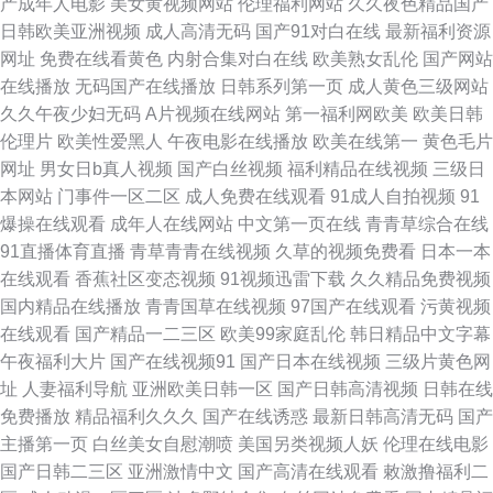
产成年人电影
美女黄视频网站
伦理福利网站
久久夜色精品国产
日韩欧美亚洲视频
成人高清无码
国产91对白在线
最新福利资源
兽a级网站 国产久久三级 91入口18 黑料网a片 色色欧卅高清一区色 久久精
网址
免费在线看黄色
内射合集对白在线
欧美熟女乱伦
国产网站
在线播放
无码国产在线播放
日韩系列第一页
成人黄色三级网站
品国产三级 wwwav中文字幕 人人爱夜夜 午夜成人女优欧美 理论片在线看 高
久久午夜少妇无码
A片视频在线网站
第一福利网欧美
欧美日韩
伦理片
欧美性爱黑人
午夜电影在线播放
欧美在线第一
黄色毛片
跟美腿内射 91干干 波多野吉依无码视频 日韩综合色图操逼 久草导航 97福利
网址
男女日b真人视频
国产白丝视频
福利精品在线视频
三级日
本网站
门事件一区二区
成人免费在线观看
91成人自拍视频
91
社电影 人艹人AV www91在线看自拍 在线免费观看 91成人无码免费一区二
爆操在线观看
成年人在线网站
中文第一页在线
青青草综合在线
91直播体育直播
青草青青在线视频
久草的视频免费看
日本一本
区 色窝窝一区二区三区 www日b在线观看视频 色综合导航伊人 久久亚洲伊
在线观看
香蕉社区变态视频
91视频迅雷下载
久久精品免费视频
国内精品在线播放
青青国草在线视频
97国产在线观看
污黄视频
人 成人精品久久禁导航 91叉叉叉 成人精品三级AV在线看 伊人色视频 蜜桃
在线观看
国产精品一二三区
欧美99家庭乱伦
韩日精品中文字幕
午夜福利大片
国产在线视频91
国产日本在线视频
三级片黄色网
91麻豆 精品第一福利导航 97资源碰色 欧美专区第一页 性生活电影 免费色片
址
人妻福利导航
亚洲欧美日韩一区
国产日韩高清视频
日韩在线
免费播放
精品福利久久久
国产在线诱惑
最新日韩高清无码
国产
APP 国产91看片视频 91传播媒官网 国产国产69 97人妻人人干 欧美一品 午
主播第一页
白丝美女自慰潮喷
美国另类视频人妖
伦理在线电影
国产日韩二三区
亚洲激情中文
国产高清在线观看
敕激撸福利二
夜影片草莓视频 男女生上床视频 国产福利二区 91处女免费在线 www伊人在