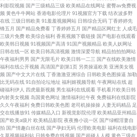
利影院视频
国产三级精品三级
欧美精品在线网址
蜜臀av免费视
网 波多野吉依的电影 日韩伦理视频 国产熟女免费观看一区 91香蕉丝袜网络
频
黄色牛牛网站
香港电影伦理片
91视频官方下载
结衣波多野
在线
三级日韩欧美
91羞羞视频网站
日韩综合无码
丁香婷婷先
站 国产精品第11页 欧美人妇久久一二级免 国产情趣一区 91大神美日一区二
锋五月
国产精品免费看
丁香婷婷五月
国产精品区网红主
人成毛
三级片免费
欧美综合福利
香蕉视频下载链接
国产电影在线观看
区 最新91在线观看资源 男人网的天堂 AV在线地址 超碰人人妻人人爱 日韩
欧美韩日视频
91视频国产高清
91国产视频精品
欧美人妖网址
日韩在线一区
欧美日韩高清视频
激情深爱导航
精品拍拍拍网站
色情久久综合网址 极品福利视频 91官方观看 伊人性综合在线 理论福利午夜
午夜福利男男
国产无限毛片
欧美日韩一二三
国产在线欧美激情
福利在线公开视频
高清国产剧第1页
另类操逼欧美
亚洲美女视
不限制 www插进去 国内夫妻麻豆传媒 欧美性交精品视频 国产视频传媒 91
频
国产中文大片在线
丁香激激亚洲综合
日韩欧美色图操逼
加勒
比无码在线
91自拍论坛地址
福利姬视频导航
午夜网站在线
超
官网在线观看视频 狠狠撸色图 日韩91网站 九一高清视频 91美女视频在线观
碰福利伊人
四虎最新视频
男生福利在线观看
手机看片欧美日韩
内射美女视频
岛国黄色网址
激情福利社午夜
免费福利在线影院
看片网站观看 三级精品久久 性爱的天堂 日韩三级欧美三级 免费色网 久久精
久久午夜福利
免费日韩欧美色图
老司机操操操
人妻无码精品
足
交在线播放91
传媒精品入口
新视觉影院伦理
欧美精品亚州精品
品久久精品三级 国产黄色一区二区三区 欧美另类重口播放 久久三级 99福利
国产欧美a级片
欧美精品影院
夜夜撸小说一区
国产绿帽淫妻自
拍
国产情趣白丝在线
国产孕妇无码
伦理欧美电影
福利在线电影
在线观看 亚洲成人综合福利导航 亚洲清无码专 狼人久久婷婷 avtt最新资源网
久草视频福利站
日韩免费在线视频
国产超碰人人模
黄色三级在