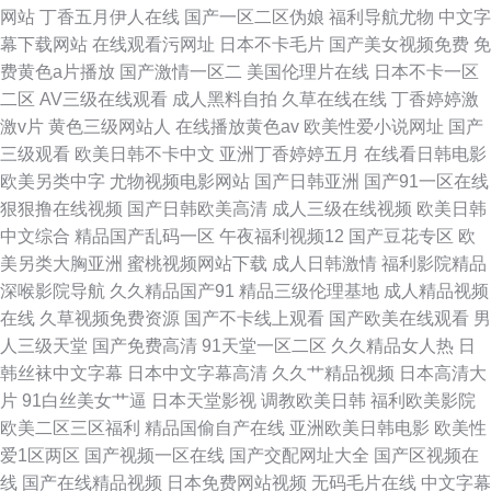
网站
丁香五月伊人在线
国产一区二区伪娘
福利导航尤物
中文字
幕下载网站
在线观看污网址
日本不卡毛片
国产美女视频免费
免
费黄色a片播放
国产激情一区二
美国伦理片在线
日本不卡一区
二区
AV三级在线观看
成人黑料自拍
久草在线在线
丁香婷婷激
激v片
黄色三级网站人
在线播放黄色av
欧美性爱小说网址
国产
三级观看
欧美日韩不卡中文
亚洲丁香婷婷五月
在线看日韩电影
欧美另类中字
尤物视频电影网站
国产日韩亚洲
国产91一区在线
狠狠撸在线视频
国产日韩欧美高清
成人三级在线视频
欧美日韩
中文综合
精品国产乱码一区
午夜福利视频12
国产豆花专区
欧
美另类大胸亚洲
蜜桃视频网站下载
成人日韩激情
福利影院精品
深喉影院导航
久久精品国产91
精品三级伦理基地
成人精品视频
在线
久草视频免费资源
国产不卡线上观看
国产欧美在线观看
男
人三级天堂
国产免费高清
91天堂一区二区
久久精品女人热
日
韩丝袜中文字幕
日本中文字幕高清
久久艹精品视频
日本高清大
片
91白丝美女艹逼
日本天堂影视
调教欧美日韩
福利欧美影院
欧美二区三区福利
精品国偷自产在线
亚洲欧美日韩电影
欧美性
爱1区两区
国产视频一区在线
国产交配网址大全
国产区视频在
线
国产在线精品视频
日本免费网站视频
无码毛片在线
中文字幕