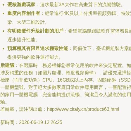
硬核游戲玩家
：追求最新3A大作在高畫質下的流暢體驗。
重度內容創作者
：經常進行4K及以上分辨率視頻剪輯、特效
染、大型三維設計。
有明確硬件升級計劃的用戶
：希望電腦能跟隨軟件需求增長
逐步提升性能。
預算極其有限且追求極致性能
：同價位下，臺式機組裝方案
提供更強的軟件運行能力。
最后建議
：在選購時，務必根據您最常使用的軟件來決定配置。
果涉及稍重的任務（如圖片處理、輕度視頻剪輯），請優先選擇
標壓（而非低功耗）CPU、16GB或以上內存、固態硬盤（SS
的一體機型號。對于絕大多數家庭日常軟件應用而言，一臺配置
當的家用一體機電腦，完全能夠提供流暢、簡潔且令人滿意的使
體驗。
若轉載，請注明出處：http://www.citaly.cn/product/63.html
新時間：2026-06-19 12:26:25