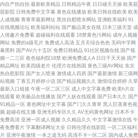
内自产拍自拍
最新欧美精品
日韩精品午夜
日日碰天天操
欧美屁
屁影院
日韩免费中文字幕
黄色在线播放
欧美日韩在线欧美
欧美
人成视频
青青草最新网址
黑丝自慰喷水网站
亚洲欧美福利
91
在线视频论坛
欧美福利站站
国产极品美女在线
日本三级天堂
成
人情趣片免费看
超碰福利在线观看
18禁黄色污网站
成年人视频
网站
免费的a级毛片
免费成人高清
五月天综合色色
无码中字网
暴黑料
国产AV六十五区
免费日韩精品
91社区视频在线
国产视
频一二三区
夜色福利院18禁
欧洲免费成人A
日日干天天操
国产
精品网址
欧美四级老片
伦理片在线韩国
黄色三级AV网站
东京
热自慰影院
国产女人喷液
激情成人四房
国产最新激情
新三级网
站视频
丁香五月婷婷小说
国产精品视频久久
激情综合婷婷
久草
最新入口链接
午夜一区二区三区
成人中文字幕免费
欧美h片在
线观看
欧美极品在线播放
国产人妖在线观看
国产日本久久
国产
91精品一区
黄色网址中文字幕
国产门久久青草
黑人巨茎黄色视
频
超碰在线主播
亚洲无码专区久久
AV无码黄色网址
日本不卡
免费高清
亚洲一区成人视频
久久精品久久
中文字幕激情在线
午
夜免费看片
字幕翻译网址大全
日韩伦理在线影院
一区二区福利
片
亚洲午夜激情
一本之道无码
高清不卡一区二区
国内成人免费