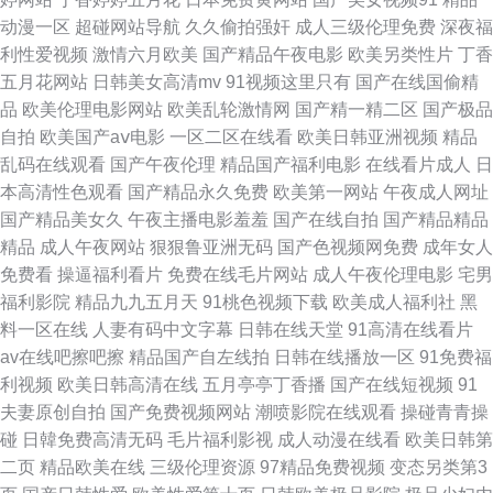
动漫一区
超碰网站导航
久久偷拍强奸
成人三级伦理免费
深夜福
羞草十八禁 91豆花影院 97超碰老师 欧美性交F 久草在线专区 97人人97人人
利性爱视频
激情六月欧美
国产精品午夜电影
欧美另类性片
丁香
五月花网站
日韩美女高清mv
91视频这里只有
国产在线国偷精
久久精品视频在线观看 色片网www 激情美女色综合 91看片91看片 99这里
品
欧美伦理电影网站
欧美乱轮激情网
国产精一精二区
国产极品
自拍
欧美国产aⅴ电影
一区二区在线看
欧美日韩亚洲视频
精品
只有精品视频 欧美专区啊啊啊 久草爱视频 91在线日本精品 光棍影院玩女人
乱码在线观看
国产午夜伦理
精品国产福利电影
在线看片成人
日
本高清性色观看
国产精品永久免费
欧美第一网站
午夜成人网址
B影视 日韩伦理视频 国产五区视频 91处女视频在线电影 97操网站 久久精品
国产精品美女久
午夜主播电影羞羞
国产在线自拍
国产精品精品
精品
成人午夜网站
狠狠鲁亚洲无码
国产色视频网免费
成年女人
久久精品三级 国产精品网站在线 91大片免费看视频 91超碰网 欧美人妖视频
免费看
操逼福利看片
免费在线毛片网站
成人午夜伦理电影
宅男
福利影院
精品九九五月天
91桃色视频下载
欧美成人福利社
黑
国产1区二区处 熟女淫荡性91V 午夜福利导航网站 老湿机网址 99国产这里只
料一区在线
人妻有码中文字幕
日韩在线天堂
91高清在线看片
av在线吧擦吧擦
精品国产自左线拍
日韩在线播放一区
91免费福
有精品 日本道不卡 国产日韩欧美色综合 91入口 av日韩中文字幕熟女 欧美精
利视频
欧美日韩高清在线
五月亭亭丁香播
国产在线短视频
91
夫妻原创自拍
国产免费视频网站
潮喷影院在线观看
操碰青青操
品一 天堂网成人 九一性视频 91香蕉视频污 91com喷水 91久久久国产精品
碰
日韓免费高清无码
毛片福利影视
成人动漫在线看
欧美日韩第
二页
精品欧美在线
三级伦理资源
97精品免费视频
变态另类第3
一区 青青草大香蕉网免费 国产欧美久久精品无吗 91叉逼91 51黄频网站大全