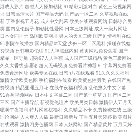
港成人影片
超碰人人操加勒比
91精彩刺激对白
黄色三级视频网
浮力影院1914 中文香蕉网 91狼人传媒 欧美色91 国产日韩久久 91大神
址
日韩高清大片
囯产精品无码
国产aⅴ一区二区
久草视频在线
新
丁香影视五月花
成人中文乱幕
欧美在线观看网站
日韩综合另
www91成人免费版 日本狠狠撸 久久国产精品欧美 wwwav四虎影院 欧美日
类
国内乱伦嫂子
加勒比性爱网
日本三级网址
成人一级片网址
日本女同护士
岛国欧美网址
男人的天堂三级
国产剧情福利在线
韩电影干b 丝袜精品 精品人妻操影院 97黑人牲色91久久 美国人人操 色情在
91影院在线播放
国内精品bt天堂
少妇一区二区黑料
操碰在线勉
费视频
日韩电影伦理
91大神黑丝内射
黄页网站免费观看
国产
线观看 黄色九一免费视频 91网页破解免费版 精品日日人妻 色色哟91 久久偷
精品一区导航
超碰97人人香蕉
成人国产三级精品
黄色三极网站
久久大香线蕉理论
趁人无码视频
免费看片神嚣
91字幕网免费看
拍视频网站导航 国产自拍中文字幕 91九色高潮精东 www91足交网页观看 青
免费肏屄网址
欧美专区在线
日韩h片在线观看
91久久久久福利
激情文学欧美色图
手机福利在线看
欧美黄色性另类
在线国产免
青草免费在线视频 国产精品啪啪在线 亚洲欧美综合第3页 亚洲国产欧美日本
费视频
精品亚洲五月花
在线午夜福利视频
乱伦熟女中文字幕
91香蕉视频网站
日本中文字幕二区
国产第一草草页
国产区二区
婷婷成人福利导航 久久五月激情网 a片网址久久爱 牛牛一区二区三区四区五
三区
国产主播导航
新视觉伦理片
欧美另类日韩
激情伊人五月天
嗯啊午夜福利
特片网蜜桃福利
久久精品不卡
免费操碰在线
三级
区六区 天堂网国产精品 久草网综合 97a在线视频 精品九九性色一级9 探花精
理论网站
人人爽人人插
最新日韩新片
丁香五月天婷婷
欧美图片
在线观看
激情四房色播网
日本人妖网站
国产精品黄片
五月天婷
选专区 国产超碰福利在线 91社区在线视频 大香蕉依草在线 日韩激情在烧 含
婷网站
丁香婷婷五月花
日本免费黄网站
国产美女视频91
精品