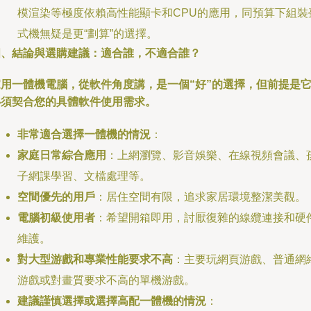
模渲染等極度依賴高性能顯卡和CPU的應用，同預算下組裝
式機無疑是更“劃算”的選擇。
四、結論與選購建議：適合誰，不適合誰？
家用一體機電腦，從軟件角度講，是一個“好”的選擇，但前提是
必須契合您的具體軟件使用需求。
非常適合選擇一體機的情況
：
家庭日常綜合應用
：上網瀏覽、影音娛樂、在線視頻會議、
子網課學習、文檔處理等。
空間優先的用戶
：居住空間有限，追求家居環境整潔美觀。
電腦初級使用者
：希望開箱即用，討厭復雜的線纜連接和硬
維護。
對大型游戲和專業性能要求不高
：主要玩網頁游戲、普通網
游戲或對畫質要求不高的單機游戲。
建議謹慎選擇或選擇高配一體機的情況
：