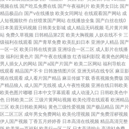
视频在线
国产吃瓜免费在线
国产午夜福利片
欧美男女日比
国产
精品极品白
国产v在线播放
欧美女同网址
在线观看国产网站
成
人短视频软件
白丝喷浆国产网站
在线播放全集
国产白丝在线0
日本美眉无码视频
日韩美女影城
成人精品无码视频
毛片黄片网
站
免费久草视频
日韩精品第2页
欧美大胸视频
人妖在线不卡
三
级福利在线观看
国产青草免费
欧美乱妇日本
亚洲伊人精品
国产
一区一区
欧美日韩在线资源
亚洲综合一区二区
成人影片在线播
放
福利社黄色片
国产午夜在线播放
红杏福利影院
着黄色的网址
男人插女人的网站
国产a国产片国产
欧美二区网站
福利导航在
线观看
精品国产不卡
日韩激情图片区
亚洲无码在线专区
麻豆影
视在线观看
成人看片国产精品
麻豆传媒下载
香蕉视频免费版
国
产精品狼人
成人国产无线视
成人午夜性视频
亚洲在线日韩欧美
欧美色图片嘟嘟
日本中文字幕观看
成人动漫入口
日韩欧美色中
色
日韩欧美二区
三级片黄网站视频
欧美伦理在线观看
欧洲精品
三区
欧美日韩欧美网站
黄色三级性爱视频
国产极品精品
国产片
区二区三区
成年男女免费网站
欧美伦理视频
国产免费淫秽视频
伊人国产视频
丁香五月婷婷香
日本高清在线视频
精品高清完整
版
欧美第一页福利
欧美行一区二区
日本高清护士
高清91免费