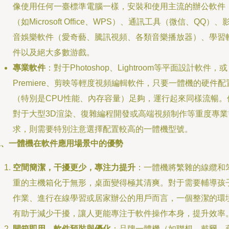
像使用任何一臺標準電腦一樣，安裝和使用主流的辦公軟件
（如Microsoft Office、WPS）、通訊工具（微信、QQ）、
音娛樂軟件（愛奇藝、騰訊視頻、各類音樂播放器）、學習
件以及絕大多數游戲。
專業軟件
：對于Photoshop、Lightroom等平面設計軟件，或
Premiere、剪映等輕度視頻編輯軟件，只要一體機的硬件配
（特別是CPU性能、內存容量）足夠，運行起來同樣流暢。
對于大型3D渲染、復雜編程開發或高端視頻制作等重度專業
求，則需要特別注意選擇配置較高的一體機型號。
二、一體機在軟件應用場景中的優勢
空間簡潔，干擾更少，專注力提升
：一體機將繁雜的線纜和
重的主機箱化于無形，桌面變得極其清爽。對于需要輔導孩
作業、進行在線學習或居家辦公的用戶而言，一個整潔的環
有助于減少干擾，讓人更能專注于軟件操作本身，提升效率
開箱即用，軟件預裝與優化
：品牌一體機（如聯想、戴爾、