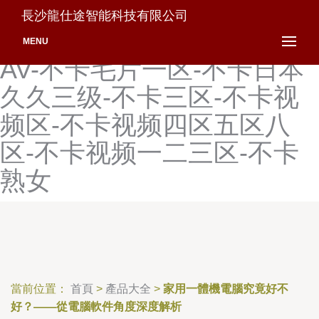
不卡国产在线一区-不卡卡1
長沙龍仕途智能科技有限公司
卡2卡3在线-不卡了在线久草
MENU
AV-不卡毛片一区-不卡日本
久久三级-不卡三区-不卡视
频区-不卡视频四区五区八
区-不卡视频一二三区-不卡
熟女
當前位置：
首頁
>
產品大全
>
家用一體機電腦究竟好不
好？——從電腦軟件角度深度解析