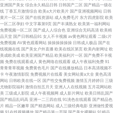
亚洲国产美女
综合永久精品日韩
日韩国产二区
国产精品一级在
线
丁香五月激情综合
欧美a大片欧美片
国产亚洲视频网站
日韩
黄片一区二区
国产在线资源站
成人免费毛片
东方四虎影院
欧美
一区二区孕妇
中文字幕第9页
国产丰满熟女
欧美第一福利网站
免费视频一区二区
国产成人人综合色
亚洲综合无码高清
欧美精
品天堂
国产日韩精品91
女人不卡视频
av黄色网址观看
二级c片
免费视频
AV黄色观看网站
操操操操操操
日韩成人极品
国产在
线视频在线
国产美女户外直播
欧美在线区第页
欧美内射网址
欧
美成欧美成
欧美亚洲国产精品
欧美福利片一区
国产免费不卡视
频
免费在线观看成人
黄色网络在线观看
成人午夜福利免费
91
青青青草视频
免费黄色毛片
国产在线播放精品
日本高清视频不
卡
午夜激情影院
免费视频片在线看
美女网站黄a大全
黄色高清
网站
日韩欧美在线一区
国产性交兔费视频
激情五月婷婷日
三级
尤物影院福利
激情自拍五月天
亚洲人人在线视频
五月花网站欧
美
三级成人影院
成人午夜视频网
成人影片网址
欧美日韩乱国产
国产精品乱码高
亚洲一二三四在线
91洮色在线观看
国产精品色
片
精品一区嫩草
国产精选网站
成人三级经典电影
亚洲做性爱视
频
91在线视频播放
国产精品第一页国
国产美女裸网站
91精品